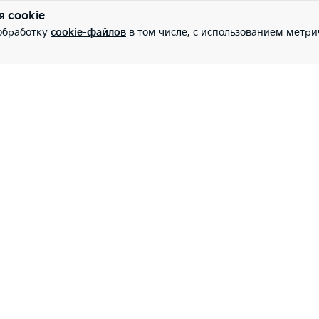
я cookie
 обработку
cookie-файлов
в том числе, с использованием метри
Владельцам
О Дилере
Запись на сервис
Контакты
ских лиц
Спецпредложения
О компании
Аксессуары
Личный кабинет Мо
Оригинальные запчасти
Корпоративным кл