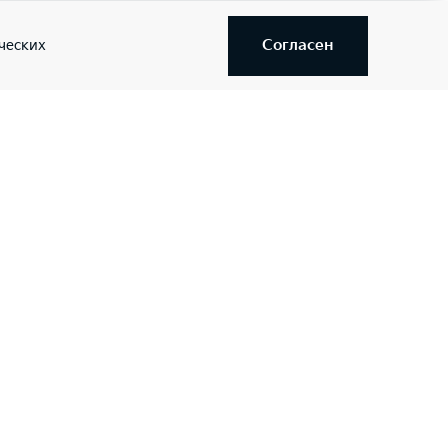
Согласен
ческих
Адреса салонов
5 дилерских центров
Соцсети
й Major
иентам