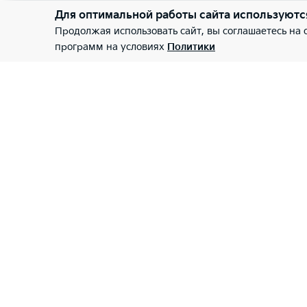
Для оптимальной работы сайта используютс
Продолжая использовать сайт, вы соглашаетесь на
программ на условиях
Политики
Major Auto
Модели
Покупателям
Major Лизинг
Авто в наличии
Лизинг для физиче
Тест-драйв