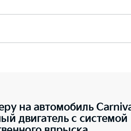
еру на автомобиль
Carniv
ный двигатель с системой
твенного впрыска