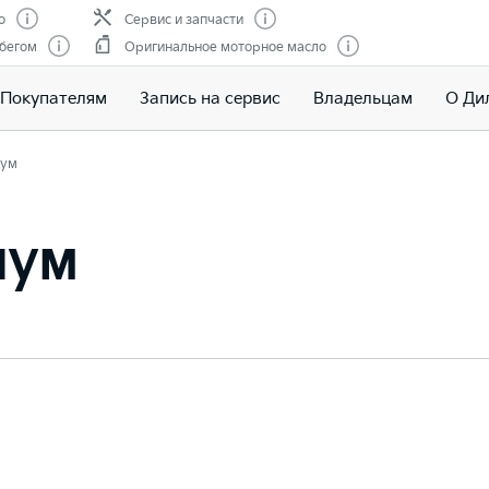
о
Сервис и запчасти
обегом
Оригинальное моторное масло
Покупателям
Запись на сервис
Владельцам
О Ди
ум
иум