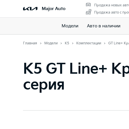
Продажа новых авт
Major Auto
Продажа авто с пр
Модели
Авто в наличии
Главная
Модели
K5
Комплектации
GT Line+ Кр
K5 GT Line+ К
серия