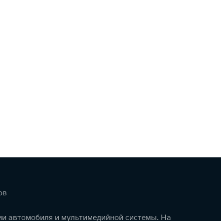
ов
ции автомобиля и мультимедийной системы. На