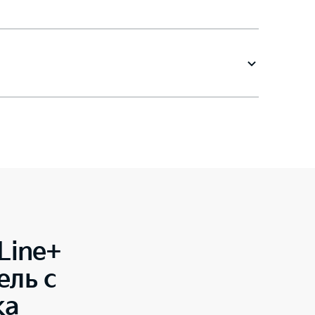
Line+
ель с
ка