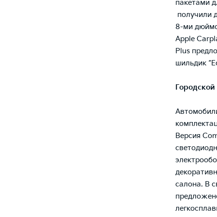
пакетами д
получили д
8-ми дюймо
Apple Carpl
Plus предл
шильдик “Ed
Городской 
Автомобили
комплектаци
Версия Comf
светодиодн
электрообо
декоративн
салона. В с
предложено
легкосплав