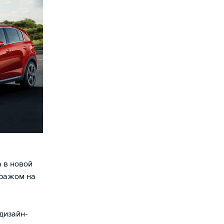
а
 в новой
иражом на
дизайн-