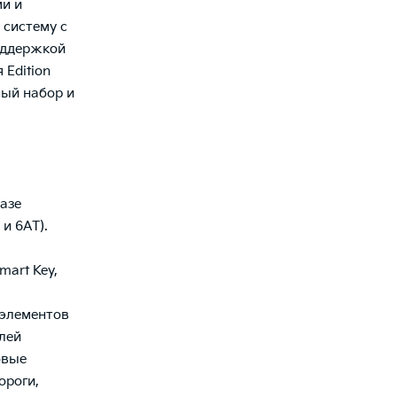
ми и
систему с
оддержкой
 Edition
ный набор и
базе
 и 6АТ).
mart Key,
 элементов
блей
овые
ороги,