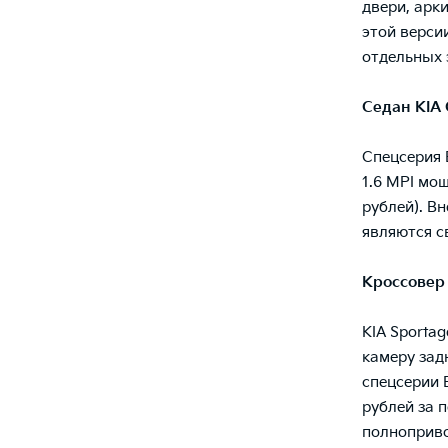
двери, арк
этой верси
отдельных 
Седан
KIA
Спецсерия E
1.6 MPI мощ
рублей). В
являются с
Кроссове
KIA Sporta
камеру зад
спецсерии E
рублей за 
полноприво