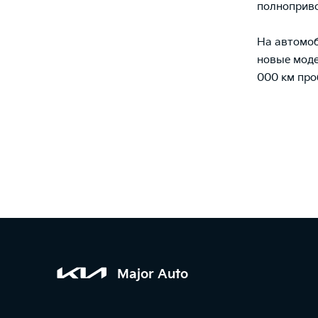
полноприво
На автомоби
новые моде
000 км про
Major Auto