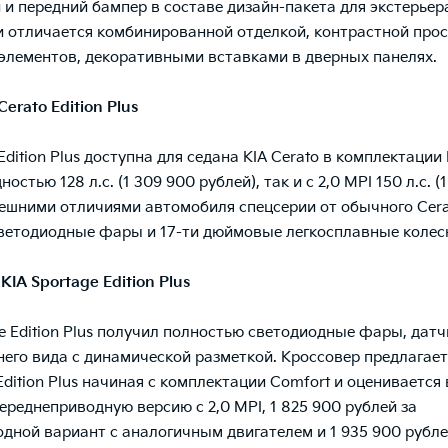
и и передний бампер в составе дизайн-пакета для экстерьер
и отличается комбинированной отделкой, контрастной про
элементов, декоративными вставками в дверных панелях.
Cerato
Edition
Plus
dition Plus доступна для седана KIA Cerato в комплектации 
ностью 128 л.с. (1 309 900 рублей), так и с 2,0 MPI 150 л.с. (
нешними отличиями автомобиля спецсерии от обычного Cer
ветодиодные фары и 17-ти дюймовые легкосплавные колес
р
KIA
Sportage
Edition
Plus
ge Edition Plus получил полностью светодиодные фары, датч
него вида с динамической разметкой. Кроссовер предлагает
dition Plus начиная с комплектации Comfort и оценивается 
переднеприводную версию с 2,0 MPI, 1 825 900 рублей за
дной вариант с аналогичным двигателем и 1 935 900 рубле