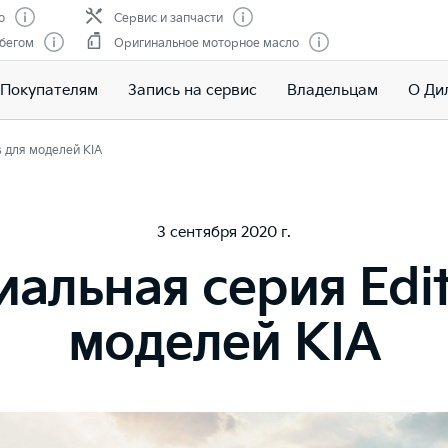
о
Сервис и запчасти
обегом
Оригинальное моторное масло
Покупателям
Запись на сервис
Владельцам
О Ди
s для моделей KIA
3 сентября 2020 г.
альная серия Edit
моделей KIA