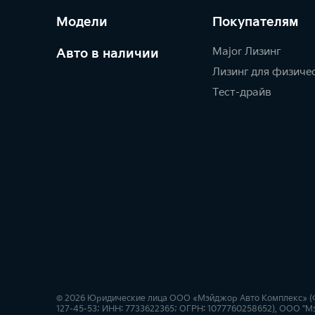
Модели
Покупателям
Major Лизинг
Авто в наличии
Лизинг для физиче
Тест-драйв
© 2026 Юридические лица ООО «Мэйджор Авто Комплекс» (Факт
127-45-53; ИНН: 7733622365; ОГРН: 1077760258652), ООО "Мэ