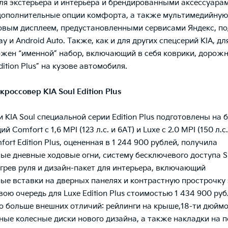
ля экстерьера и интерьера и брендированными аксессуара
ополнительные опции комфорта, а также мультимедийную 
вым дисплеем, предустановленными сервисами Яндекс, п
ay и Android Auto. Также, как и для других спецсерий KIA, для
ожен “именной” набор, включающий в себя коврики, дорож
ition Plus” на кузове автомобиля.
кроссовер KIA Soul Edition Plus
 KIA Soul специальной серии Edition Plus подготовлены на 
й Comfort с 1,6 MPI (123 л.с. и 6АТ) и Luxe с 2.0 MPI (150 л.с.
ort Edition Plus, оцененная в 1 244 900 рублей, получила
ые дневные ходовые огни, систему бесключевого доступа S
грев руля и дизайн-пакет для интерьера, включающий
ые вставки на дверных панелях и контрастную прострочку
вою очередь для Luxe Edition Plus стоимостью 1 434 900 ру
 больше внешних отличий: рейлинги на крыше,18-ти дюйм
ные колесные диски нового дизайна, а также накладки на п