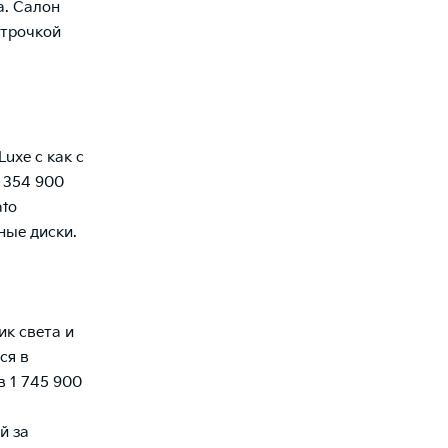
а. Салон
строчкой
Luxe с как с
1 354 900
ato
ные диски.
ик света и
ся в
в 1 745 900
й за