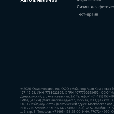
Авто в наличии
Лизинг для физиче
Тест-драйв
© 2026 Юридические лица ООО «Мэйджор Авто Комплекс» (Факт
127-45-53; ИНН: 7733622365; ОГРН: 1077760258652), ООО "Мэ
Дзержинский, ул. Алексеевская, 2а; Телефон: +7 (495) 153
(МКАД 47 км) (Фактический адрес: г. Москва, МКАД 47 км; Те
ООО «Мэйджор-Авто» (Фактический адрес: Московская обл., Н
ИНН: 7707244950; ОГРН: 1027739648023), ООО «Мэйджор-Авт
д. 6, стр. 8; Телефон: +7 (495) 153-25-00; ИНН: 7707244950