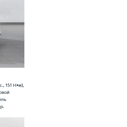
., 151 Н•м),
овой
ель
ор.