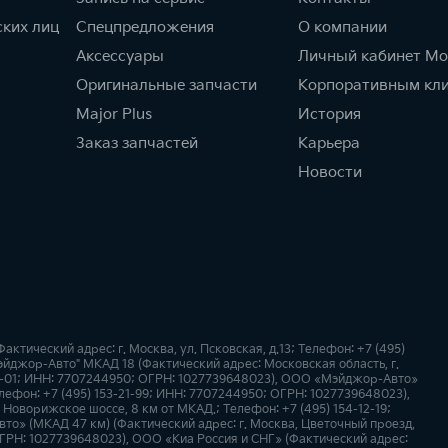
ских лиц
Спецпредложения
О компании
Аксессуары
Личный кабинет Мо
Оригинальные запчасти
Корпоративным кл
Major Plus
История
Заказ запчастей
Карьера
Новости
ический адрес: г. Москва, ул. Псковская, д.13; Телефон: +7 (495)
йджор-Авто" МКАД 18 (Фактический адрес: Московская область, г.
-49-01; ИНН: 7707244950; ОГРН: 1027739648023), ООО «Мэйджор-Авто»
лефон: +7 (495) 153-21-99; ИНН: 7707244950; ОГРН: 1027739648023),
оворижское шоссе, 8 км от МКАД.; Телефон: +7 (495) 154-12-19;
о» (МКАД 47 км) (Фактический адрес: г. Москва, Цветочный проезд,
; ОГРН: 1027739648023), ООО «Киа Россия и СНГ» (Фактический адрес: