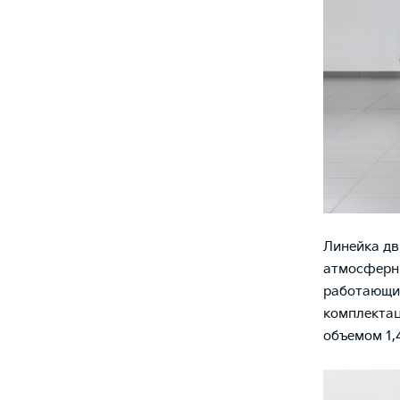
Линейка дв
атмосферные
работающие
комплектац
объемом 1,