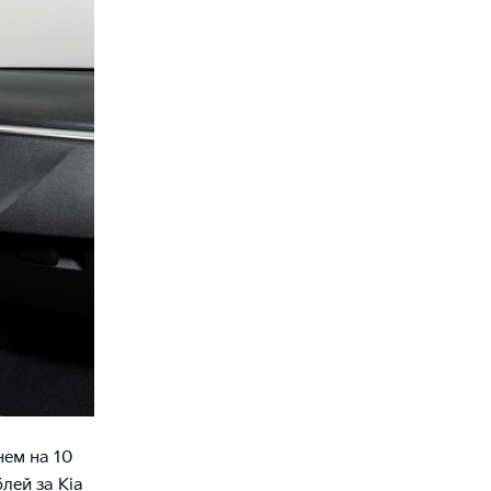
нем на 10
блей за
Kia