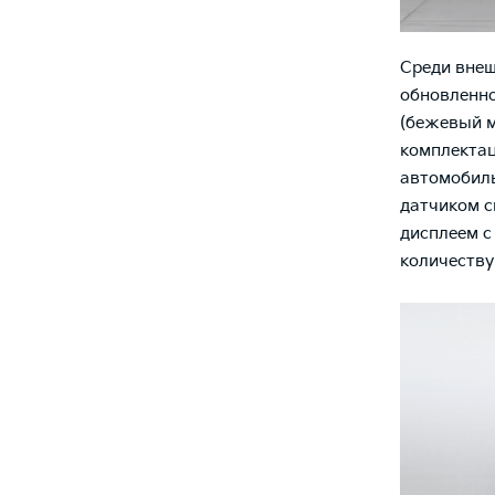
Среди внеш
обновленно
(бежевый м
комплектац
автомобиль
датчиком с
дисплеем с
количеству