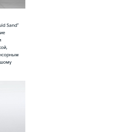
id Sand”
ние
и
кой,
енсорным
ьшому