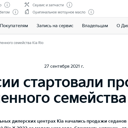
о
Сервис и запчасти
обегом
Оригинальное моторное масло
Покупателям
Запись на сервис
Владельцам
О Ди
енного семейства Kia Rio
27 сентября 2021 г.
сии стартовали п
енного семейства 
ьных дилерских центрах Kia начались продажи седанов 