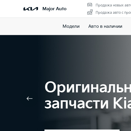
Продажа новых авт
Major Auto
Продажа авто с пр
Модели
Авто в наличии
Оригиналь
запчасти Ki