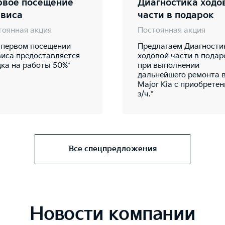
рвое посещение
Диагностика ходо
рвиса
части в подарок
тоянная акция
Постоянная акция
 первом посещении
Предлагаем Диагности
виса предоставляется
ходовой части в подар
дка на работы 50%*
при выполнении
дальнейшего ремонта 
Major Kia с приобрете
з/ч.*
Все спецпредложения
Новости компании