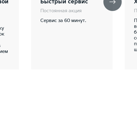
вой
Быстрый сервис
Постоянная акция
П
Сервис за 60 минут.
П
в
ку
б
ок
с
п
в
ш
нием