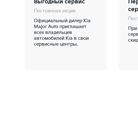
Выгодный сервис
Пе
се
Постоянная акция
Пос
Официальный дилер Kia
Major Auto приглашает
При
всех владельцев
сер
автомобилей Kia в свои
ски
сервисные центры.