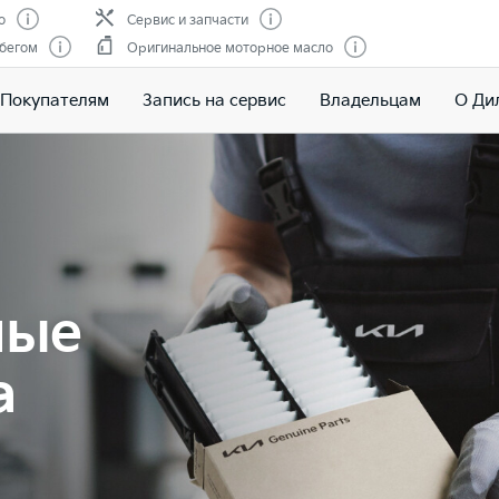
о
Сервис и запчасти
обегом
Оригинальное моторное масло
Покупателям
Запись на сервис
Владельцам
О Ди
ные
a