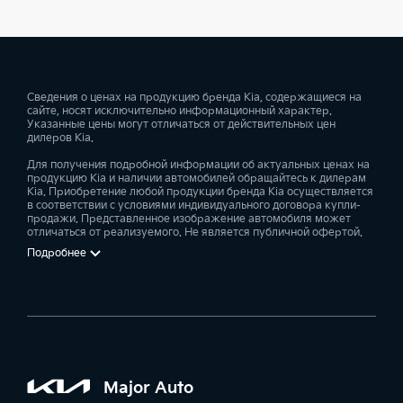
средства дефектов. Специалистами MAJOR AUTO
будет предоставлена грамотная консультация и
оформлена оперативная продажа автомобилей
Киа 2016 модельного года. При этом будет
Сведения о ценах на продукцию бренда Kia, содержащиеся на
исключен весь комплекс юридических и
сайте, носят исключительно информационный характер.
Указанные цены могут отличаться от действительных цен
финансовых рисков, часто сопутствующих
дилеров Kia.
подобным сделкам. Официальный дилер Kia в
Для получения подробной информации об актуальных ценах на
Москве предоставит возможность приобрести
продукцию Kia и наличии автомобилей обращайтесь к дилерам
Kia. Приобретение любой продукции бренда Kia осуществляется
транспортное средство любой модели, в любой
в соответствии с условиями индивидуального договора купли-
комплектации и варианте исполнения кузова.
продажи. Представленное изображение автомобиля может
отличаться от реализуемого. Не является публичной офертой.
Покупка может быть совершена на условиях
Подробнее
рассрочки, лизинга, Trade-in. До оформления
сделки купли-продажи рекомендуется в целях
оценки эксплуатационных возможностей
автомобиля пройти тест-драйв. Это позволит
изучить характер машины, понять, насколько ее
характеристики соответствуют личным
Major Auto
предпочтениям потенциального покупателя.