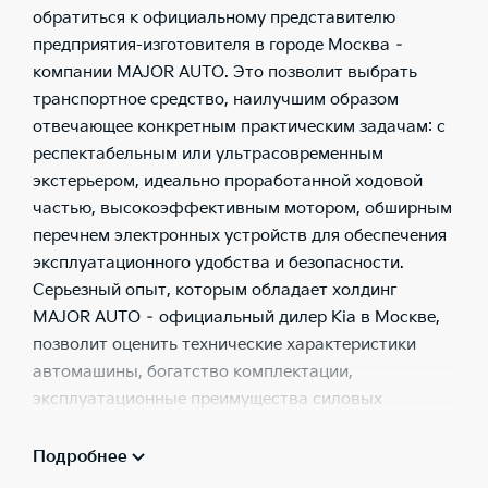
обратиться к официальному представителю
предприятия-изготовителя в городе Москва –
компании MAJOR AUTO. Это позволит выбрать
транспортное средство, наилучшим образом
отвечающее конкретным практическим задачам: с
респектабельным или ультрасовременным
экстерьером, идеально проработанной ходовой
частью, высокоэффективным мотором, обширным
перечнем электронных устройств для обеспечения
эксплуатационного удобства и безопасности.
Серьезный опыт, которым обладает холдинг
MAJOR AUTO – официальный дилер Kia в Москве,
позволит оценить технические характеристики
автомашины, богатство комплектации,
эксплуатационные преимущества силовых
агрегатов, инновационные решения для защиты
людей. Только в этой ситуации покупатель может
Подробнее
быть уверенным в отсутствии у транспортного