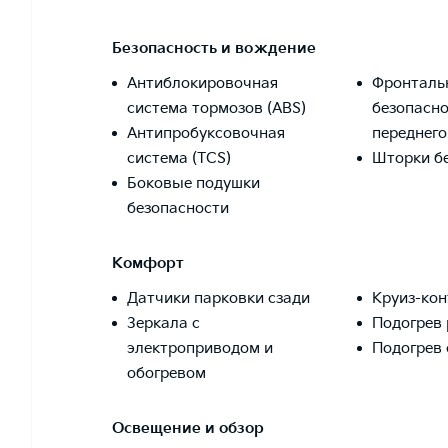
Безопасность и вождение
Антиблокировочная
Фронталь
система тормозов (ABS)
безопасно
Антипробуксовочная
переднег
система (TCS)
Шторки б
Боковые подушки
безопасности
Комфорт
Датчики парковки сзади
Круиз-кон
Зеркала с
Подогрев 
электроприводом и
Подогрев 
обогревом
Освещение и обзор