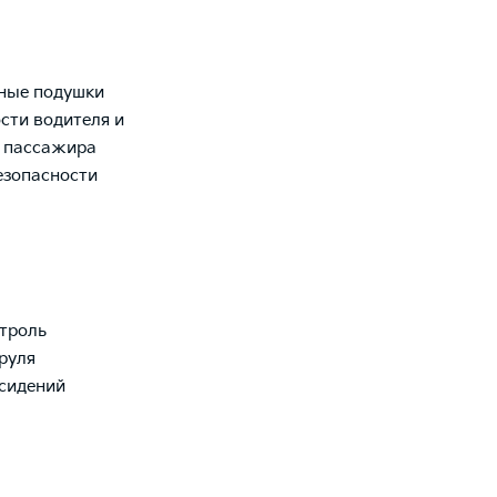
ные подушки
сти водителя и
о пассажира
езопасности
троль
руля
сидений