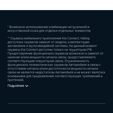
Чёрные рейлинги на крыше
—
—
—
—
—
—
Маршрут до точки назначения
—
—
—
—
—
—
—
—
Разъём USB зарядки для второго ряда
Улучшенная система рулевого управления (R-MDPS)
Система безопасного выхода из автомобиля с блокировкой
Электрорегулировка сиденья водителя в 10 направлениях с
задних дверей (SEA)
функцией регулировки поясничного подпора
Чёрные оконные молдинги
* Возможно использование комбинации натуральной и
—
—
—
—
—
Информация о погоде
искусственной кожи для отделки отдельных элементов
—
—
—
—
—
—
—
—
—
** Сервисы мобильного приложения Kia Connect. Набор
доступных сервисов зависит от модели, комплектации
Pазъем USB зарядки в багажнике
Электрический стояночный тормоз (EPB)
автомобиля и мультимедийной системы. На данный момент
Предупреждение о начале движения впередиидущего
Электрорегулировка сиденья водителя в 14 направлениях с
сервисы Kia Connect доступны только на территории РФ.
—
—
—
—
—
—
Чёрный декоративный элемент на крыле
автомобиля (LVDA)
Информация об остатке топлива и поиск ближайшей AЗС
функцией памяти
Предоставление функционала сервисов возможно и зависит от
наличия и/или мощности сигнала связи, предоставляемого
—
—
—
—
—
—
—
—
—
—
—
—
соответствующим оператором связи. Ограниченность
функционала телематических сервисов Автомобиля в связи с
отсутствием сигнала и/или достаточности мощности сигнала
связи не является недостатком Автомобиля и не может являться
Система контроля внимания водителя (DAW)
Поиск пунктов повышенного интереса (POI)
Электрорегулировка сиденья переднего пассажира в 10
основанием для предъявления соответствующих требований и
направлениях с функцией регулировки поясничного подпора
претензий.
—
—
—
—
—
—
Подробнее
—
—
—
Ассистент управления дальним светом (HBA)
Привязка календаря в смартфоне к аккаунту Kia Connect
Вентиляция передних сидений
—
—
—
—
—
—
—
—
—